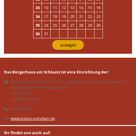
33
10
11
12
13
14
15
16
34
17
18
19
20
21
22
23
35
24
25
26
27
28
29
30
36
31
anzeigen
Das Bürgerhaus am Schlaatz ist eine Einrichtung der:
KUBUS | Gesellschaft für Kultur, Begegnung und soziale Arbeit in
Potsdam gemeinnützige GmbH
Schilfhof 28
14478 Potsdam
0331/817190
www.kubus-potsdam.de
Ihr findet uns auch auf: