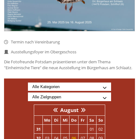
Termin nach Vereinbarung
Ausstellungsfoyer im Obergeschoss
Die Fotofreunde Potsdam präsentieren unter dem Thema
"Einheimische Tiere" die neue Ausstellung im Bürgerhaus am Schlaatz.
August
Mo
Di
Mi
Do
Fr
Sa
So
31
01
02
32
03
04
05
06
07
08
09