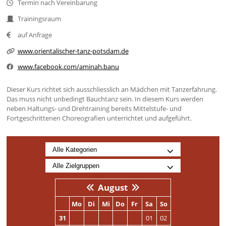
Termin nach Vereinbarung
Trainingsraum
auf Anfrage
www.orientalischer-tanz-potsdam.de
www.facebook.com/aminah.banu
Dieser Kurs richtet sich ausschliesslich an Mädchen mit Tanzerfahrung.
Das muss nicht unbedingt Bauchtanz sein. In diesem Kurs werden
neben Haltungs- und Drehtraining bereits Mittelstufe- und
Fortgeschrittenen Choreografien unterrichtet und aufgeführt.
August
Mo
Di
Mi
Do
Fr
Sa
So
31
01
02