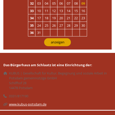
32
03
04
05
06
07
08
09
33
10
11
12
13
14
15
16
34
17
18
19
20
21
22
23
35
24
25
26
27
28
29
30
36
31
anzeigen
Das Bürgerhaus am Schlaatz ist eine Einrichtung der:
KUBUS | Gesellschaft für Kultur, Begegnung und soziale Arbeit in
Potsdam gemeinnützige GmbH
Schilfhof 28
14478 Potsdam
0331/817190
www.kubus-potsdam.de