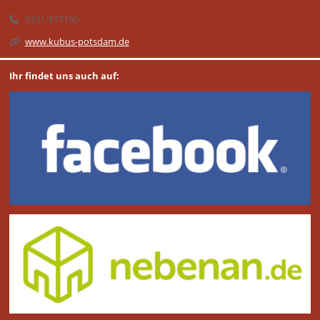
0331/817190
www.kubus-potsdam.de
Ihr findet uns auch auf: