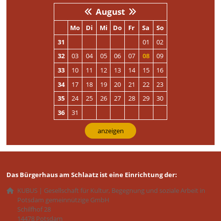
August
Mo
Di
Mi
Do
Fr
Sa
So
31
01
02
32
03
04
05
06
07
08
09
33
10
11
12
13
14
15
16
34
17
18
19
20
21
22
23
35
24
25
26
27
28
29
30
36
31
anzeigen
Das Bürgerhaus am Schlaatz ist eine Einrichtung der:
KUBUS | Gesellschaft für Kultur, Begegnung und soziale Arbeit in
Potsdam gemeinnützige GmbH
Schilfhof 28
14478 Potsdam