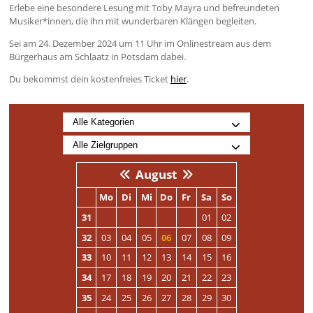
Erlebe eine besondere Lesung mit Toby Mayra und befreundeten
Musiker*innen, die ihn mit wunderbaren Klängen begleiten.
Sei am 24. Dezember 2024 um 11 Uhr im Onlinestream aus dem
Bürgerhaus am Schlaatz in Potsdam dabei.
Du bekommst dein kostenfreies Ticket
hier
.
August
Mo
Di
Mi
Do
Fr
Sa
So
31
01
02
32
03
04
05
06
07
08
09
33
10
11
12
13
14
15
16
34
17
18
19
20
21
22
23
35
24
25
26
27
28
29
30