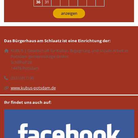
36
31
anzeigen
Das Bürgerhaus am Schlaatz ist eine Einrichtung der:
KUBUS | Gesellschaft für Kultur, Begegnung und soziale Arbeit in
Potsdam gemeinnützige GmbH
Schilfhof 28
14478 Potsdam
0331/817190
www.kubus-potsdam.de
Ihr findet uns auch auf: