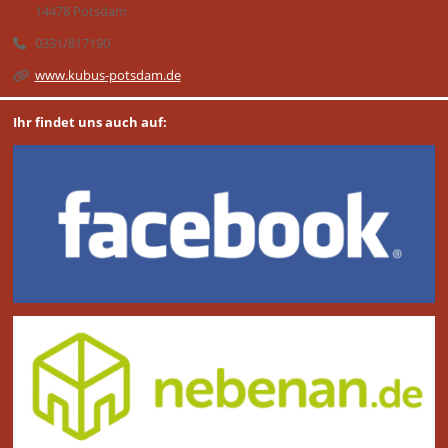
14478 Potsdam
0331/817190
www.kubus-potsdam.de
Ihr findet uns auch auf: