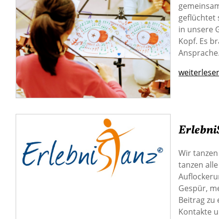
gemeinsame
geflüchtet
in unsere 
Kopf. Es b
Ansprache
weiterlese
Erlebni
Wir tanzen
tanzen all
Auflockeru
Gespür, me
Beitrag zu
Kontakte u