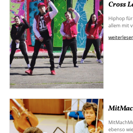
Cross L
Hiphop für
allem mit v
weiterlese
MitMach
MitMachMus
ebenso wi