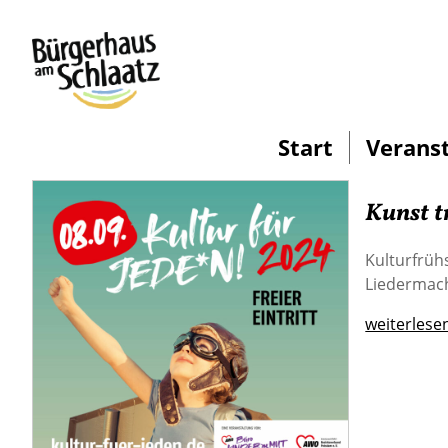
Start
Verans
Kunst t
Kulturfrüh
Liedermach
weiterlese