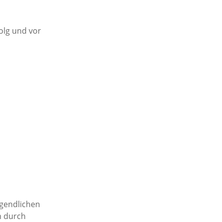
olg und vor
ugendlichen
n durch