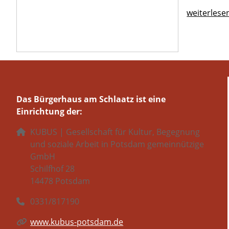
weiterlese
Das Bürgerhaus am Schlaatz ist eine
Einrichtung der:
KUBUS | Gesellschaft für Kultur, Begegnung
und soziale Arbeit in Potsdam gemeinnützige
GmbH
Schilfhof 28
14478 Potsdam
0331/817190
www.kubus-potsdam.de