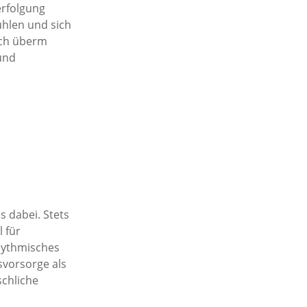
erfolgung
ühlen und sich
ach überm
 und
s dabei. Stets
 für
rhythmisches
svorsorge als
schliche