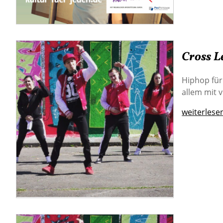
Cross L
Hiphop für
allem mit v
weiterlese