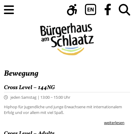
Bewegung
Cross Level – 144NG
jeden Samstag | 13:00 − 15:00 Uhr
Hiphop für Jugendliche und junge Erwachsene mit internationalem
Erfolg und vor allem mit viel Spaß.
weiterlesen
Cross Level – Adults